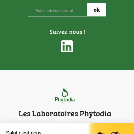
Suivez-nous !
Les Laboratoires Phytodia
Parc d'innovation de Strasbourg
Salut c'est nous...