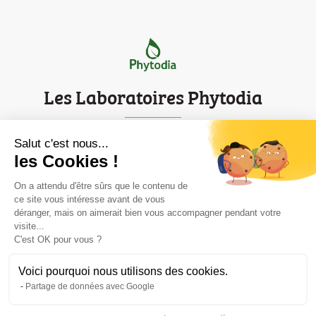
Les Laboratoires Phytodia
Parc d'innovation de Strasbourg
Salut c'est nous...
les Cookies !
Mentions légales
Contact
On a attendu d'être sûrs que le contenu de
ce site vous intéresse avant de vous
déranger, mais on aimerait bien vous accompagner pendant votre
Informations
visite...

C'est OK pour vous ?
Voici pourquoi nous utilisons des cookies.
Travaillez avec les experts des plantes

Partage de données avec Google