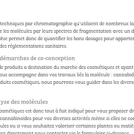
s techniques par chromatographie qu'utilisent de nombreux lab
ifie les molécules par leurs spectres de fragmentation avec un 
e permet donc de quantifier les bons dosages pour apporter u
es réglementations sanitaires.
 démarches de co-conception
e produits a destination du marche des cosmétiques et ayant 
 vous accompagne dans vos travaux liés la molécule : cannabid
oduits cosmétiques, nous pourrons vous guider dans les diver
alyse des molécules
 cosmétiques est donc tout à fait indiqué pour vous proposer di
 cannabinoïdes pour vos diverses activités même si elles ne co
les ou si vous souhaitez valoriser certaines plantes ou matiè
vez directement nous contacter via le formulaire ci-dessous.