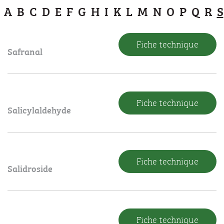
A
B
C
D
E
F
G
H
I
K
L
M
N
O
P
Q
R
S
Fiche technique
Safranal
Fiche technique
Salicylaldehyde
Fiche technique
Salidroside
Fiche technique