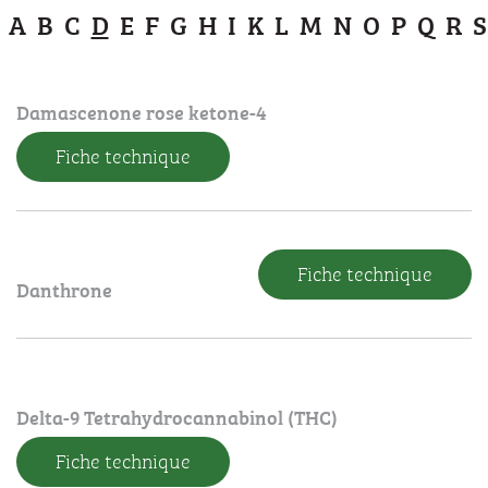
A
B
C
D
E
F
G
H
I
K
L
M
N
O
P
Q
R
S
Damascenone rose ketone-4
Fiche technique
Fiche technique
Danthrone
Delta-9 Tetrahydrocannabinol (THC)
Fiche technique