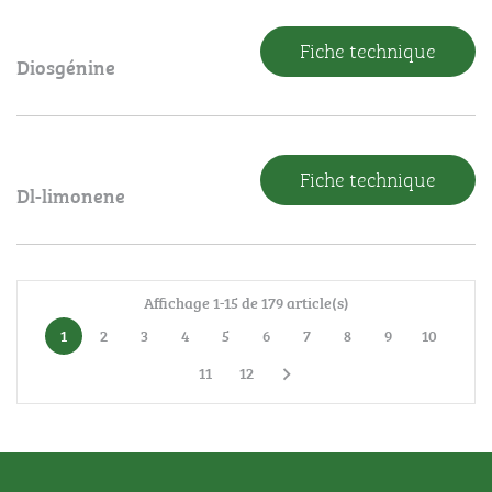
Fiche technique
Diosgénine
Fiche technique
Dl-limonene
Affichage 1-15 de 179 article(s)
1
2
3
4
5
6
7
8
9
10
11
12
