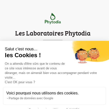
Les Laboratoires Phytodia
Parc d'innovation de Strasbourg
Salut c'est nous...
les Cookies !
Mentions légales
On a attendu d'être sûrs que le contenu de
Contact
ce site vous intéresse avant de vous
déranger, mais on aimerait bien vous accompagner pendant votre
Informations
visite...

C'est OK pour vous ?
Voici pourquoi nous utilisons des cookies.
Travaillez avec les experts des plantes

Partage de données avec Google