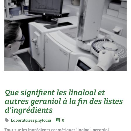
Que signifient les linalool et
autres geraniol à la fin des listes
d'ingrédients
Laboratoires phytodia
0

comment
Tout sur les ingrédients cosmétiques linalool, geraniol,