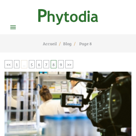

Accueil
Blog
Page 8
<<
1
...
5
6
7
8
9
>>