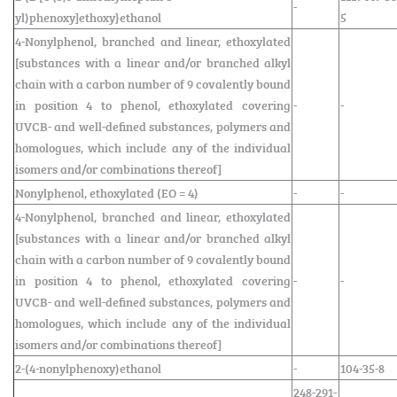
-
yl)phenoxy]ethoxy}ethanol
5
4-Nonylphenol, branched and linear, ethoxylated
[substances with a linear and/or branched alkyl
chain with a carbon number of 9 covalently bound
in position 4 to phenol, ethoxylated covering
-
-
UVCB- and well-defined substances, polymers and
homologues, which include any of the individual
isomers and/or combinations thereof]
Nonylphenol, ethoxylated (EO = 4)
-
-
4-Nonylphenol, branched and linear, ethoxylated
[substances with a linear and/or branched alkyl
chain with a carbon number of 9 covalently bound
in position 4 to phenol, ethoxylated covering
-
-
UVCB- and well-defined substances, polymers and
homologues, which include any of the individual
isomers and/or combinations thereof]
2-(4-nonylphenoxy)ethanol
-
104-35-8
248-291-