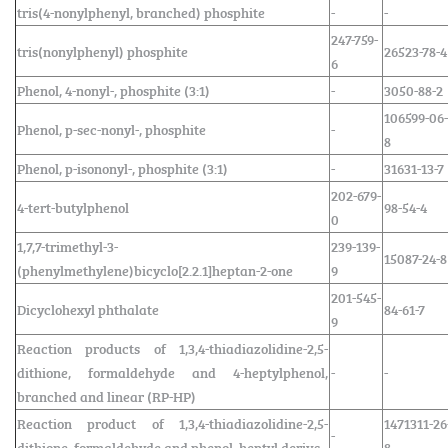
tris(4-nonylphenyl, branched) phosphite
-
-
247-759-
tris(nonylphenyl) phosphite
26523-78-4
6
Phenol, 4-nonyl-, phosphite (3:1)
-
3050-88-2
106599-06-
Phenol, p-sec-nonyl-, phosphite
-
8
Phenol, p-isononyl-, phosphite (3:1)
-
31631-13-7
202-679-
4-tert-butylphenol
98-54-4
0
1,7,7-trimethyl-3-
239-139-
15087-24-8
(phenylmethylene)bicyclo[2.2.1]heptan-2-one
9
201-545-
Dicyclohexyl phthalate
84-61-7
9
Reaction products of 1,3,4-thiadiazolidine-2,5-
dithione, formaldehyde and 4-heptylphenol,
-
-
branched and linear (RP-HP)
Reaction product of 1,3,4-thiadiazolidine-2,5-
1471311-26
-
dithione, formaldehyde and phenol, heptyl derivs.
8