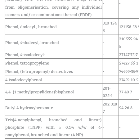
-
-
from oligomerisation, covering any individual
isomers and/ or combinations thereof (PDDP)
310-154-
Phenol, dodecyl-, branched
121158-58-
3
210555-94-
Phenol, 4-dodecyl, branched
-
5
Phenol, 4-isododecyl-
-
27147-75-7
Phenol, tetrapropylene-
-
57427-55-1
Phenol, (tetrapropenyl) derivatives
-
74499-35-7
4-isododecylphenol
-
27459-10-5
201-
4,4'-(1-methylpropylidene)bisphenol
77-40-7
025-1
202-318-
Butyl 4-hydroxybenzoate
94-26-8
7
Tris(4-nonylphenyl, branched and linear)
phosphite (TNPP) with ≥ 0.1% w/w of 4-
-
-
nonylphenol, branched and linear (4-NP)