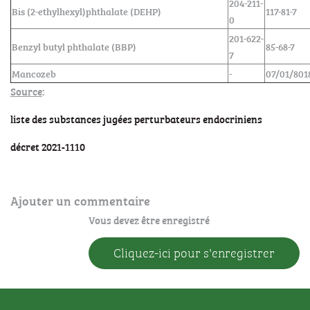
204-211-
Bis (2-ethylhexyl)phthalate (DEHP)
117-81-7
0
201-622-
Benzyl butyl phthalate (BBP)
85-68-7
7
Mancozeb
-
07/01/801
Source
:
liste des substances jugées perturbateurs endocriniens
décret 2021-1110
Ajouter un commentaire
Vous devez être enregistré
Cliquez-ici pour s'enregistrer