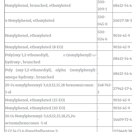
500-
Nonylphenol, branched, ethoxylated
68412-54-4
209-1
500-
4-Nonylphenol, ethoxylated
26027-38-3
045-0
500-
Nonylphenol, ethoxylated
9016-45-9
024-6
Nonylphenol, ethoxylated (8-EO)
-
9016-45-9
Poly(oxy-1,2-ethanediyl), α-(nonylphenyl)-ω-
-
68412-54-4
hydroxy-, branched
Poly (oxy-1,2-ethanediyl), alpha -(nonylphenyl)-
-
68412-54-4
omega-hydroxy-, branched
20-(4-nonylphenoxy)-3,6,9,12,15,18-hexaoxaicosan-
248-743-
27942-27-4
1-ol
1
Nonylphenol, ethoxylated (15-EO)
-
9016-45-9
Nonylphenol, ethoxylated (10-EO)
-
9016-45-9
26-(4-Nonylphenoxy)-3,6,9,12,15,18,21,24-
-
14409-72-4
octaoxahexacosan -1-ol
2-{2-[4-(3,6-dimethylheptan-3-
1119449-38