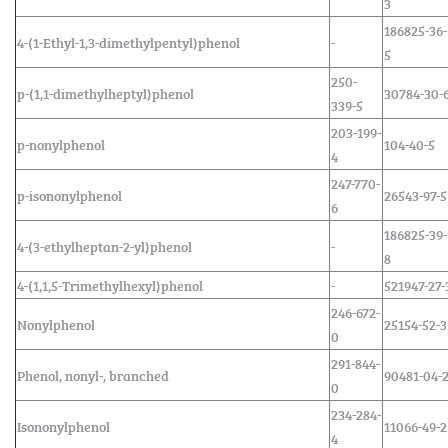
3
186825-36-
4-(1-Ethyl-1,3-dimethylpentyl)phenol
-
5
250-
p-(1,1-dimethylheptyl)phenol
30784-30-
339-5
203-199-
p-nonylphenol
104-40-5
4
247-770-
p-isononylphenol
26543-97-5
6
186825-39-
4-(3-ethylheptan-2-yl)phenol
-
8
4-(1,1,5-Trimethylhexyl)phenol
-
521947-27-
246-672-
Nonylphenol
25154-52-3
0
291-844-
Phenol, nonyl-, branched
90481-04-
0
234-284-
Isononylphenol
11066-49-2
4