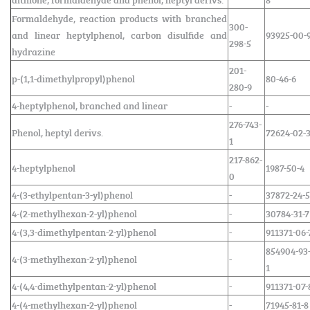
Formaldehyde, reaction products with branched
300-
and linear heptylphenol, carbon disulfide and
93925-00-
298-5
hydrazine
201-
p-(1,1-dimethylpropyl)phenol
80-46-6
280-9
4-heptylphenol, branched and linear
-
-
276-743-
Phenol, heptyl derivs.
72624-02-
1
217-862-
4-heptylphenol
1987-50-4
0
4-(3-ethylpentan-3-yl)phenol
-
37872-24-5
4-(2-methylhexan-2-yl)phenol
-
30784-31-7
4-(3,3-dimethylpentan-2-yl)phenol
-
911371-06-
854904-93
4-(3-methylhexan-2-yl)phenol
-
1
4-(4,4-dimethylpentan-2-yl)phenol
-
911371-07-
4-(4-methylhexan-2-yl)phenol
-
71945-81-8