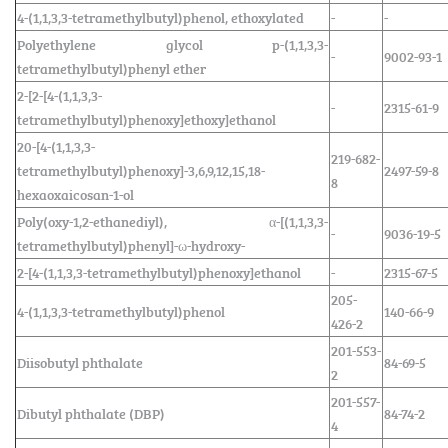
4-(1,1,3,3-tetramethylbutyl)phenol, ethoxylated
-
-
Polyethylene glycol p-(1,1,3,3-
-
9002-93-1
tetramethylbutyl)phenyl ether
2-[2-[4-(1,1,3,3-
-
2315-61-9
tetramethylbutyl)phenoxy]ethoxy]ethanol
20-[4-(1,1,3,3-
219-682-
tetramethylbutyl)phenoxy]-3,6,9,12,15,18-
2497-59-8
8
hexaoxaicosan-1-ol
Poly(oxy-1,2-ethanediyl), α-[(1,1,3,3-
-
9036-19-5
tetramethylbutyl)phenyl]-ω-hydroxy-
2-[4-(1,1,3,3-tetramethylbutyl)phenoxy]ethanol
-
2315-67-5
205-
4-(1,1,3,3-tetramethylbutyl)phenol
140-66-9
426-2
201-553-
Diisobutyl phthalate
84-69-5
2
201-557-
Dibutyl phthalate (DBP)
84-74-2
4