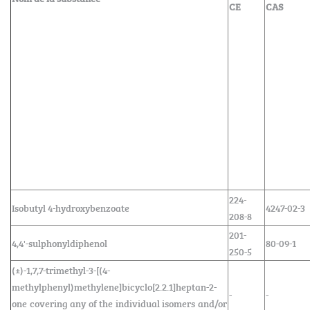
CE
CAS
224-
Isobutyl 4-hydroxybenzoate
4247-02-3
208-8
201-
4,4'-sulphonyldiphenol
80-09-1
250-5
(±)-1,7,7-trimethyl-3-[(4-
methylphenyl)methylene]bicyclo[2.2.1]heptan-2-
-
-
one covering any of the individual isomers and/or