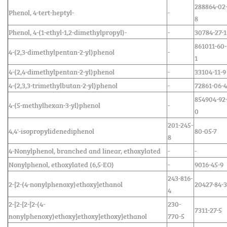
288864-02
Phenol, 4-tert-heptyl-
-
8
Phenol, 4-(1-ethyl-1,2-dimethylpropyl)-
-
30784-27-1
861011-60-
4-(2,3-dimethylpentan-2-yl)phenol
-
1
4-(2,4-dimethylpentan-2-yl)phenol
-
33104-11-9
4-(2,3,3-trimethylbutan-2-yl)phenol
-
72861-06-4
854904-92
4-(5-methylhexan-3-yl)phenol
-
0
201-245-
4,4'-isopropylidenediphenol
80-05-7
8
4-Nonylphenol, branched and linear, ethoxylated
-
-
Nonylphenol, ethoxylated (6,5-EO)
-
9016-45-9
243-816-
2-[2-(4-nonylphenoxy)ethoxy]ethanol
20427-84-3
4
2-[2-[2-[2-(4-
230-
7311-27-5
nonylphenoxy)ethoxy]ethoxy]ethoxy]ethanol
770-5