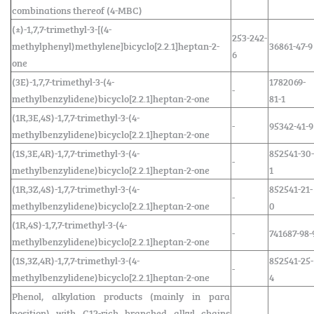
combinations thereof (4-MBC)
(±)-1,7,7-trimethyl-3-[(4-
253-242-
methylphenyl)methylene]bicyclo[2.2.1]heptan-2-
36861-47-9
6
one
(3E)-1,7,7-trimethyl-3-(4-
1782069-
-
methylbenzylidene)bicyclo[2.2.1]heptan-2-one
81-1
(1R,3E,4S)-1,7,7-trimethyl-3-(4-
-
95342-41-9
methylbenzylidene)bicyclo[2.2.1]heptan-2-one
(1S,3E,4R)-1,7,7-trimethyl-3-(4-
852541-30-
-
methylbenzylidene)bicyclo[2.2.1]heptan-2-one
1
(1R,3Z,4S)-1,7,7-trimethyl-3-(4-
852541-21-
-
methylbenzylidene)bicyclo[2.2.1]heptan-2-one
0
(1R,4S)-1,7,7-trimethyl-3-(4-
-
741687-98-
methylbenzylidene)bicyclo[2.2.1]heptan-2-one
(1S,3Z,4R)-1,7,7-trimethyl-3-(4-
852541-25-
-
methylbenzylidene)bicyclo[2.2.1]heptan-2-one
4
Phenol, alkylation products (mainly in para
position) with C12-rich branched alkyl chains