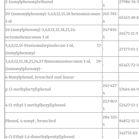
2-(nonylphenoxy)ethanol
27986-36-3
5
20-(isononylphenoxy)-3,6,9,12,15,18-hexaoxaicosan-
265-785-
65455-69-8
1-ol
6
26-(nonylphenoxy)-3,6,9,12,15,18,21,24-
247-816-
26571-11-9
octaoxahexacosan-1-ol
5
3,6,9,12,15-Pentaoxaheptadecan-1-ol, 17-
-
27177-01-1
(nonylphenoxy)-
3,6,9,12,15,18,21,24,27-Nonaoxanonacosan-1-ol, 29-
-
65455-72-3
(isononylphenoxy)-
4-Nonylphenol, branched and linear
-
-
241-427-
p-(1-methyloctyl)phenol
17404-66-9
4
257-907-
4-(1-ethyl-1-methylhexyl)phenol
52427-13-1
1
284-325-
Phenol, 4-nonyl-, branched
84852-15-3
5
142731-63-
4-(1-Ethyl-1,4-dimethylpentyl)phenol
-