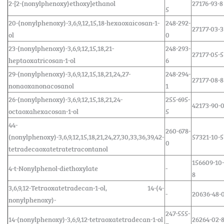
2-[2-(nonylphenoxy)ethoxy]ethanol
27176-93-8
5
20-(nonylphenoxy)-3,6,9,12,15,18-hexaoxaicosan-1-
248-292-
27177-03-3
ol
0
23-(nonylphenoxy)-3,6,9,12,15,18,21-
248-293-
27177-05-5
heptaoxatricosan-1-ol
6
29-(nonylphenoxy)-3,6,9,12,15,18,21,24,27-
248-294-
27177-08-8
nonaoxanonacosanol
1
26-(nonylphenoxy)-3,6,9,12,15,18,21,24-
255-695-
42173-90-
octaoxahexacosan-1-ol
5
44-
260-678-
(nonylphenoxy)-3,6,9,12,15,18,21,24,27,30,33,36,39,42-
57321-10-5
0
tetradecaoxatetratetracontanol
156609-10-
4-t-Nonylphenol-diethoxylate
-
8
3,6,9,12-Tetraoxatetradecan-1-ol, 14-(4-
-
20636-48-
nonylphenoxy)-
247-555-
14-(nonylphenoxy)-3,6,9,12-tetraoxatetradecan-1-ol
26264-02-