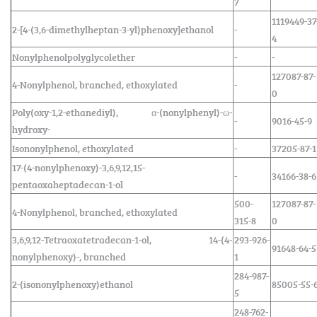
7
1119449-37
2-[4-(3,6-dimethylheptan-3-yl)phenoxy]ethanol
-
4
Nonylphenolpolyglycolether
-
-
127087-87-
4-Nonylphenol, branched, ethoxylated
-
0
Poly(oxy-1,2-ethanediyl), α-(nonylphenyl)-ω-
-
9016-45-9
hydroxy-
Isononylphenol, ethoxylated
-
37205-87-1
17-(4-nonylphenoxy)-3,6,9,12,15-
-
34166-38-6
pentaoxaheptadecan-1-ol
500-
127087-87-
4-Nonylphenol, branched, ethoxylated
315-8
0
3,6,9,12-Tetraoxatetradecan-1-ol, 14-(4-
293-926-
91648-64-5
nonylphenoxy)-, branched
1
284-987-
2-(isononylphenoxy)ethanol
85005-55-
5
248-762-