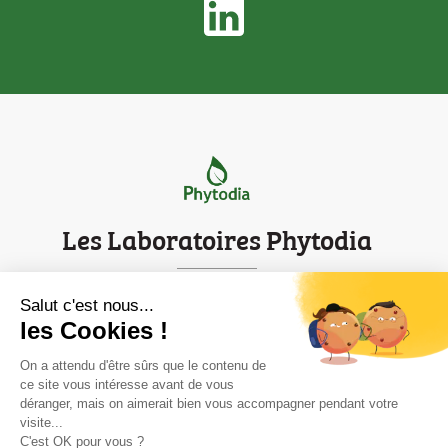
Les Laboratoires Phytodia
Parc d'innovation de Strasbourg
Salut c'est nous...
les Cookies !
Mentions légales
Contact
On a attendu d'être sûrs que le contenu de
ce site vous intéresse avant de vous
déranger, mais on aimerait bien vous accompagner pendant votre
Informations
visite...

C'est OK pour vous ?