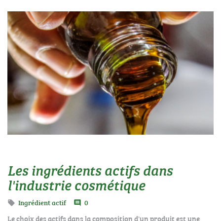
Les ingrédients actifs dans
l'industrie cosmétique
Ingrédient actif
0

comment
Le choix des actifs dans la composition d'un produit est une