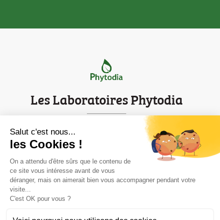
Les Laboratoires Phytodia
Parc d'innovation de Strasbourg
Salut c'est nous...
les Cookies !
Mentions légales
On a attendu d'être sûrs que le contenu de
Contact
ce site vous intéresse avant de vous
déranger, mais on aimerait bien vous accompagner pendant votre
Informations
visite...

C'est OK pour vous ?