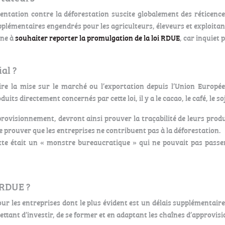
ementation contre la déforestation suscite globalement des rétice
pplémentaires engendrés pour les agriculteurs, éleveurs et exploitant
gne à
souhaiter reporter la promulgation de la loi RDUE
, car inquiet
ial ?
re la mise sur le marché ou l’exportation depuis l’Union Europée
ts directement concernés par cette loi, il y a le cacao, le café, le soj
rovisionnement, devront ainsi prouver la traçabilité de leurs produi
de prouver que les entreprises ne contribuent pas à la déforestation.
e était un « monstre bureaucratique » qui ne pouvait pas passer en
 RDUE ?
ur les entreprises dont le plus évident est un délais supplémentair
ttant d’investir, de se former et en adaptant les chaînes d’approvisio