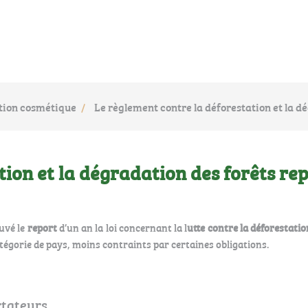
ion cosmétique
Le règlement contre la déforestation et la d
tion et la dégradation des forêts re
uvé le
report
d’un an la loi concernant la l
utte contre la déforestatio
égorie de pays, moins contraints par certaines obligations.
rtateurs