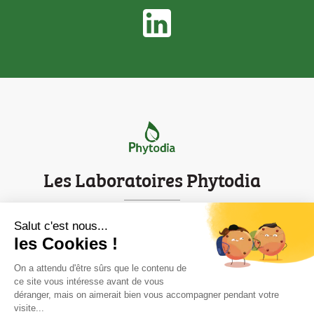
Les Laboratoires Phytodia
Parc d'innovation de Strasbourg
Salut c'est nous...
les Cookies !
Mentions légales
Contact
On a attendu d'être sûrs que le contenu de
ce site vous intéresse avant de vous
déranger, mais on aimerait bien vous accompagner pendant votre
Informations
visite...
