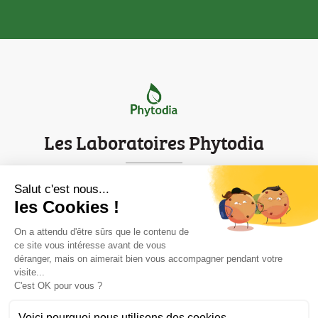
Les Laboratoires Phytodia
Parc d'innovation de Strasbourg
Salut c'est nous...
les Cookies !
Mentions légales
Contact
On a attendu d'être sûrs que le contenu de
ce site vous intéresse avant de vous
déranger, mais on aimerait bien vous accompagner pendant votre
Informations
visite...

C'est OK pour vous ?
Voici pourquoi nous utilisons des cookies.