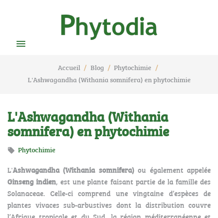

Accueil
Blog
Phytochimie
L'Ashwagandha (Withania somnifera) en phytochimie
L'Ashwagandha (Withania
somnifera) en phytochimie
Phytochimie

L'
Ashwagandha (Withania somnifera)
ou également appelée
Ginseng indien
, est une plante faisant partie de la famille des
Solanaceae. Celle-ci comprend une vingtaine d’espèces de
plantes vivaces sub-arbustives dont la distribution couvre
l’Afrique tropicale et du Sud, la région méditerranéenne et