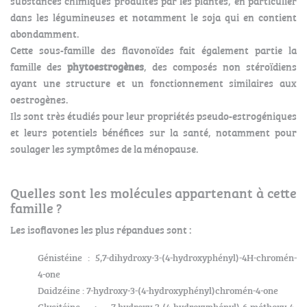
substances chimiques produites par les plantes, en particulier
dans les légumineuses et notamment le soja qui en contient
abondamment.
Cette sous-famille des flavonoïdes fait également partie la
famille des
phytoestrogènes
, des composés non stéroïdiens
ayant une structure et un fonctionnement similaires aux
oestrogènes.
Ils sont très étudiés pour leur propriétés pseudo-estrogéniques
et leurs potentiels bénéfices sur la santé, notamment pour
soulager les symptômes de la ménopause.
Quelles sont les molécules appartenant à cette
famille ?
Les isoflavones les plus répandues sont :
Génistéine : 5,7-dihydroxy-3-(4-hydroxyphényl)-4H-chromén-
4-one
Daidzéine : 7-hydroxy-3-(4-hydroxyphényl)chromén-4-one
Glycitéine : 7-hydroxy-3-(4-hydroxyphényl)-6-méthoxy-4-