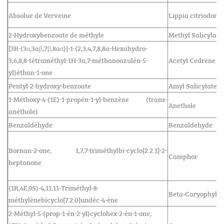
Absolue de Verveine
Lippia citriodora
2-Hydroxybenzoate de méthyle
Methyl Salicylate
[3R-(3α,3aβ,7β,8aα)]-1-(2,3,4,7,8,8a-Hexahydro-
3,6,8,8-tétraméthyl-1H-3a,7-méthanoazulén-5-
Acetyl Cedrene
yl)éthan-1-one
Pentyl-2-hydroxy-benzoate
Amyl Salicylate
1-Méthoxy-4-(1E)-1-propén-1-yl-benzène (trans-
Anethole
anéthole)
Benzaldéhyde
Benzaldehyde
Bornan-2-one; 1,7,7-triméthylbi-cyclo[2.2.1]-2-
Camphor
heptanone
(1R,4E,9S)-4,11,11-Triméthyl-8-
Beta-Caryophylle
méthylènebicyclo[7.2.0]undéc-4-ène
2-Méthyl-5-(prop-1-én-2-yl)cyclohex-2-én-1-one;