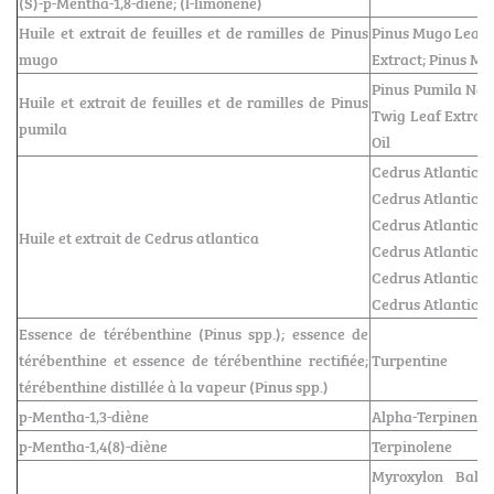
(S)-p-Mentha-1,8-diène; (l-limonène)
Huile et extrait de feuilles et de ramilles de Pinus
Pinus Mugo Leaf O
mugo
Extract; Pinus Mu
Pinus Pumila Need
Huile et extrait de feuilles et de ramilles de Pinus
Twig Leaf Extract
pumila
Oil
Cedrus Atlantica 
Cedrus Atlantica 
Cedrus Atlantica 
Huile et extrait de Cedrus atlantica
Cedrus Atlantica 
Cedrus Atlantica 
Cedrus Atlantica 
Essence de térébenthine (Pinus spp.); essence de
térébenthine et essence de térébenthine rectifiée;
Turpentine
térébenthine distillée à la vapeur (Pinus spp.)
p-Mentha-1,3-diène
Alpha-Terpinene
p-Mentha-1,4(8)-diène
Terpinolene
Myroxylon Bals