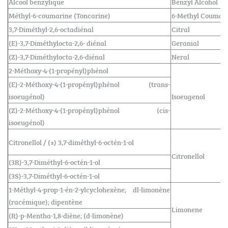
Alcool benzylique
Benzyl Alcohol
Méthyl-6-coumarine (Toncarine)
6-Methyl Coumar
3,7-Diméthyl-2,6-octadiénal
Citral
(E)-3,7-Diméthylocta-2,6- diénal
Geranial
(Z)-3,7-Diméthylocta-2,6-diénal
Neral
2-Méthoxy-4-(1-propényl)phénol
(E)-2-Méthoxy-4-(1-propényl)phénol (trans-
isoeugénol)
Isoeugenol
(Z)-2-Méthoxy-4-(1-propényl)phénol (cis-
isoeugénol)
Citronellol / (±) 3,7-diméthyl-6-octén-1-ol
Citronellol
(3R)-3,7-Diméthyl-6-octén-1-ol
(3S)-3,7-Diméthyl-6-octén-1-ol
1-Méthyl-4-prop-1-én-2-ylcyclohexène; dl-limonène
(racémique); dipentène
Limonene
(R)-p-Mentha-1,8-diène; (d-limonène)