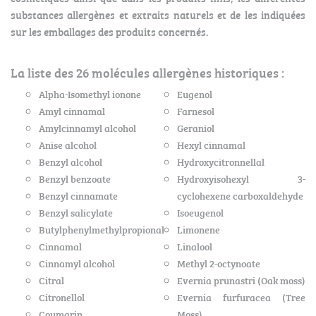
substances allergènes et extraits naturels et de les indiquées
sur les emballages des produits concernés.
La liste des 26 molécules allergènes historiques :
Alpha-Isomethyl ionone
Eugenol
Amyl cinnamal
Farnesol
Amylcinnamyl alcohol
Geraniol
Anise alcohol
Hexyl cinnamal
Benzyl alcohol
Hydroxycitronnellal
Benzyl benzoate
Hydroxyisohexyl 3-
Benzyl cinnamate
cyclohexene carboxaldehyde
Benzyl salicylate
Isoeugenol
Butylphenylmethylpropional
Limonene
Cinnamal
Linalool
Cinnamyl alcohol
Methyl 2-octynoate
Citral
Evernia prunastri (Oak moss)
Citronellol
Evernia furfuracea (Tree
Coumarin
Moss).