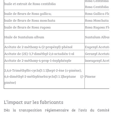
Rosa Centifolia Fl
huile et extrait de Rosa centifolia
Rosa Centifolia F
huile de fleurs de Rosa gallica;
Rosa Gallica Flow
huile de fleurs de Rosa moschata
Rosa Moschata Fl
huile de fleurs de Rosa rugosa
Rosa Rugosa Flow
Huile de Santalum album
Santalum Album 
Acétate de 2-méthoxy-4-(2-propényl)-phénol
Eugenyl Acetate
Acétate de (2E)-3,7-diméthyl-2,6-octadién-1-ol
Geranyl Acetate
Acétate de 2-méthoxy-4-prop-1-énylphényle
Isoeugenyl Acetat
2,6,6-Triméthylbi-cyclo[3.1.1]hept-2-ène (α-pinène);
6,6-diméthyl-2-méthylènebicyclo[3.1.1]heptane (β-
Pinene
pinène)
L’impact sur les fabricants
Dès la transposition réglementaire de l’avis du Comité