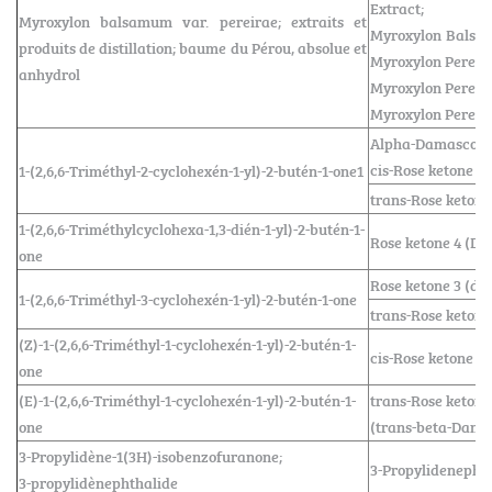
Extract;
Myroxylon balsamum var. pereirae; extraits et
Myroxylon Balsam
produits de distillation; baume du Pérou, absolue et
Myroxylon Pereira
anhydrol
Myroxylon Pereira
Myroxylon Pereir
Alpha-Damascone
cis-Rose ketone 1
1-(2,6,6-Triméthyl-2-cyclohexén-1-yl)-2-butén-1-one1
trans-Rose ketone
1-(2,6,6-Triméthylcyclohexa-1,3-dién-1-yl)-2-butén-1-
Rose ketone 4 (D
one
Rose ketone 3 (d
1-(2,6,6-Triméthyl-3-cyclohexén-1-yl)-2-butén-1-one
trans-Rose ketone
(Z)-1-(2,6,6-Triméthyl-1-cyclohexén-1-yl)-2-butén-1-
cis-Rose ketone 2
one
(E)-1-(2,6,6-Triméthyl-1-cyclohexén-1-yl)-2-butén-1-
trans-Rose ketone
one
(trans-beta-Dama
3-Propylidène-1(3H)-isobenzofuranone;
3-Propylidenepht
3-propylidènephthalide