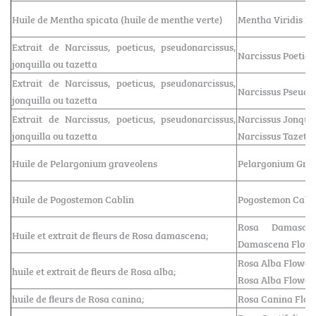
Huile de Mentha spicata (huile de menthe verte)
Mentha Viridis Le
Extrait de Narcissus, poeticus, pseudonarcissus,
Narcissus Poeticu
jonquilla ou tazetta
Extrait de Narcissus, poeticus, pseudonarcissus,
Narcissus Pseudo
jonquilla ou tazetta
Extrait de Narcissus, poeticus, pseudonarcissus,
Narcissus Jonquil
jonquilla ou tazetta
Narcissus Tazetta
Huile de Pelargonium graveolens
Pelargonium Grav
Huile de Pogostemon Cablin
Pogostemon Cabli
Rosa Damasce
Huile et extrait de fleurs de Rosa damascena;
Damascena Flowe
Rosa Alba Flower 
huile et extrait de fleurs de Rosa alba;
Rosa Alba Flower
huile de fleurs de Rosa canina;
Rosa Canina Flow