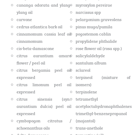
cananga odorata and ylang-
myroxylon pereirae
ylang oil
narcissus spp
carvone
pelargonium graveolens
cedrus atlantica bark oil
pinus mugo/pumila
cinnamomum cassia leaf oil
pogostemon cablin
cinnamomum
propylidene phthalide
cis-beta-damascone
rose flower oil (rosa spp.)
citrus aurantium amara
salicylaldehyde
flower / peel oil
santalum album
citrus bergamia peel oil
sclareol
expressed
terpineol (mixture of
citrus limonum peel oil
isomers)
expressed
terpinolene
citrus sinensis (syn.:
tetramethyl
aurantium dulcis) peel oil
acetyloctahydronaphthalenes
expressed
trimethyl-benzenepropanol
cymbopogon citratus /
(majantol)
schoenanthus oils
trans-anethole
delta-damascone
turpentine (oil)