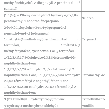
méthylènebicyclo[2.2.1]hept-2-yl)-2-pentén-1-ol (β-
santalol)
[1R-(1α)]-α-Éthényldécahydro-2-hydroxy-a,2,5,5,8a-
Sclareol
pentaméthyl-1-naphthalènepropanol
2-(4-Méthylcyclohex-3-én-1-yl)propan-2-ol
p-menth-1-én-8-ol (α-terpinéol)
1-méthyl-4-(1-méthylvinyl)cyclohexan-1-ol (β-
Terpineol
terpinéol); 1-méthyl-4-(1-
méthyléthylidène)cyclohexan-1-ol (γ-terpinéol)
1-(1,2,3,4,5,6,7,8-Octahydro-2,3,8,8-tétraméthyl-2-
naphthyl)éthan-1-one
1-(1,2,3,4,5,6,7,8-octahydro-2,3,5,5-tétraméthyl-2-
naphthyl)éthan-1-one; 1-(1,2,3,5,6,7,8,8a-octahydro-
Tetramethyl acet
2,3,8,8-tétraméthyl-2-naphthyl)éthan-1-one
1-(1,2,3,4,6,7,8,8a-octahydro-2,3,8,8-tétraméthyl-2-
naphthyl)éthan-1-one
3-(2,2-Diméthyl-3-hydroxypropyl)toluène
Trimethylbenzen
4-Hydroxy-3-méthoxybenz-aldéhyde
Vanillin