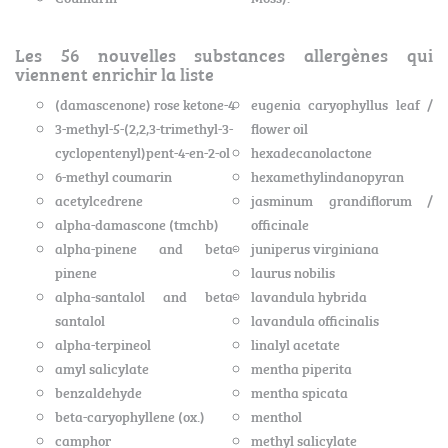
Les 56 nouvelles substances allergènes qui
viennent enrichir la liste
(damascenone) rose ketone-4
eugenia caryophyllus leaf /
3-methyl-5-(2,2,3-trimethyl-3-
flower oil
cyclopentenyl)pent-4-en-2-ol
hexadecanolactone
6-methyl coumarin
hexamethylindanopyran
acetylcedrene
jasminum grandiflorum /
alpha-damascone (tmchb)
officinale
alpha-pinene and beta-
juniperus virginiana
pinene
laurus nobilis
alpha-santalol and beta-
lavandula hybrida
santalol
lavandula officinalis
alpha-terpineol
linalyl acetate
amyl salicylate
mentha piperita
benzaldehyde
mentha spicata
beta-caryophyllene (ox.)
menthol
camphor
methyl salicylate