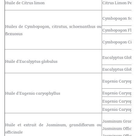
Huile de Citrus limon
Citrus Limon Peel 
Cymbopogon Scho
Huiles de Cymbopogon, citratus, schoenanthus ou
Cymbopogon Flexu
flexuosus
Cymbopogon Citra
Eucalyptus Globul
Huile d’Eucalyptus globulus
Eucalyptus Globul
Eugenia Caryophyl
Eugenia Caryophyl
Huile d’Eugenia caryophyllus
Eugenia Caryophyl
Eugenia Caryophyl
Jasminum Grandif
Huile et extrait de Jasminum, grandiflorum ou
Jasminum Officina
officinale
Jasminum Officin