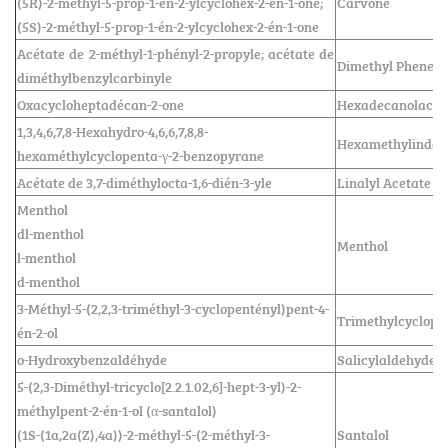
(5R)-2-méthyl-5-prop-1-én-2-ylcyclohex-2-én-1-one;
Carvone
(5S)-2-méthyl-5-prop-1-én-2-ylcyclohex-2-én-1-one
Acétate de 2-méthyl-1-phényl-2-propyle; acétate de
Dimethyl Pheneth
diméthylbenzylcarbinyle
Oxacycloheptadécan-2-one
Hexadecanolacto
1,3,4,6,7,8-Hexahydro-4,6,6,7,8,8-
Hexamethylindan
hexaméthylcyclopenta-γ-2-benzopyrane
Acétate de 3,7-diméthylocta-1,6-dién-3-yle
Linalyl Acetate
Menthol
dl-menthol
Menthol
l-menthol
d-menthol
3-Méthyl-5-(2,2,3-triméthyl-3-cyclopentényl)pent-4-
Trimethylcyclope
én-2-ol
o-Hydroxybenzaldéhyde
Salicylaldehyde
5-(2,3-Diméthyl-tricyclo[2.2.1.02,6]-hept-3-yl)-2-
méthylpent-2-én-1-ol (α-santalol)
(1S-(1a,2a(Z),4a))-2-méthyl-5-(2-méthyl-3-
Santalol